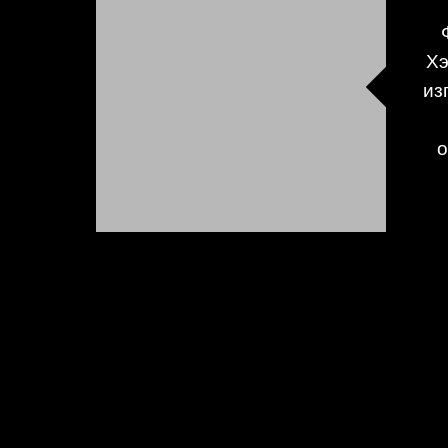
Хэ
из
о