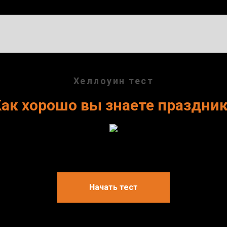
Хеллоуин тест
ак хорошо вы знаете праздни
Начать тест