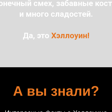
онечный смех, забавные ко
и много сладостей.
Да, это
Хэллоуин!
А вы знали?