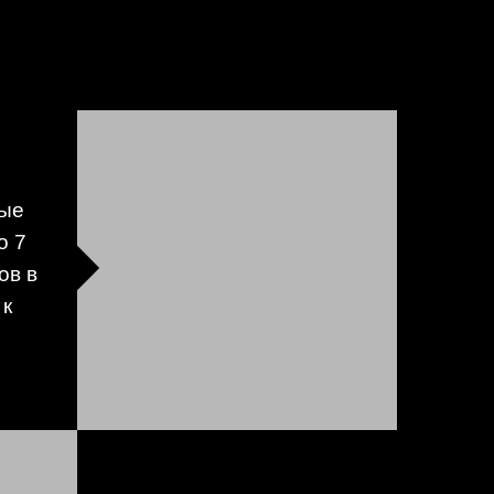
ные
о 7
ов в
 к